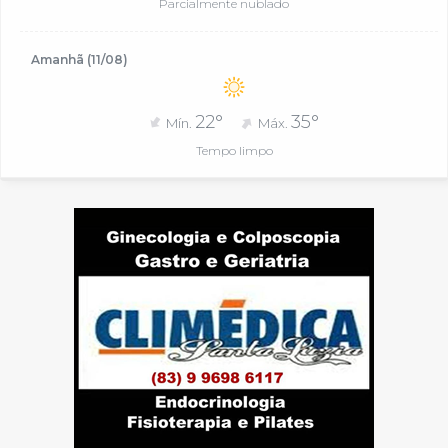
Parcialmente nublado
Amanhã (11/08)
22°
35°
Mín.
Máx.
Tempo limpo