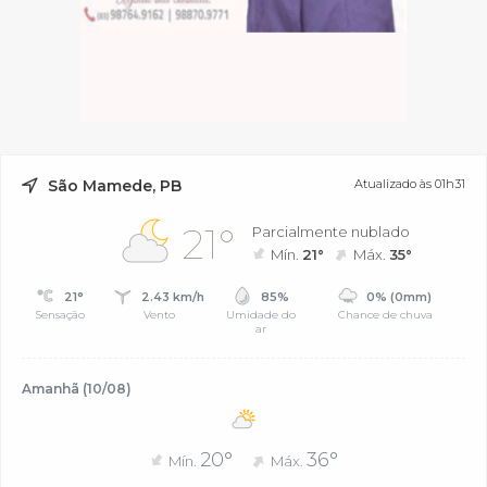
São Mamede, PB
Atualizado às 01h31
21°
Parcialmente nublado
Mín.
21°
Máx.
35°
21°
2.43 km/h
85%
0% (0mm)
Sensação
Vento
Umidade do
Chance de chuva
ar
Amanhã (10/08)
20°
36°
Mín.
Máx.