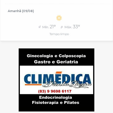
Amanhã (09/08)
21°
33°
Mín.
Máx.
Tempo limpo