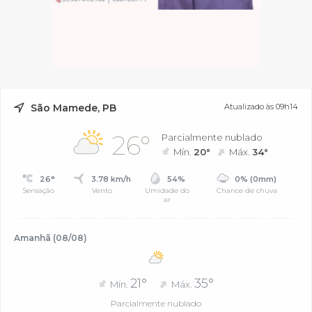
São Mamede, PB
Atualizado às 09h14
26°
Parcialmente nublado
Mín.
20°
Máx.
34°
26°
3.78 km/h
54%
0% (0mm)
Sensação
Vento
Umidade do
Chance de chuva
ar
Amanhã (08/08)
21°
35°
Mín.
Máx.
Parcialmente nublado