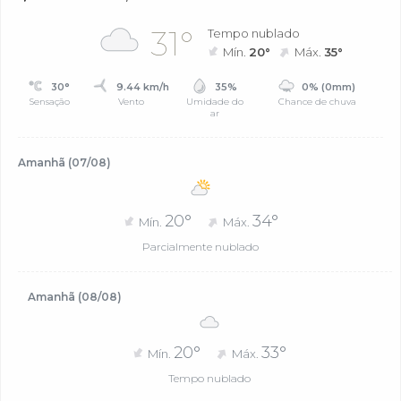
31°
Tempo nublado
Mín.
20°
Máx.
35°
30°
9.44 km/h
35%
0% (0mm)
Sensação
Vento
Umidade do
Chance de chuva
ar
Amanhã (07/08)
20°
34°
Mín.
Máx.
Parcialmente nublado
Amanhã (08/08)
20°
33°
Mín.
Máx.
Tempo nublado