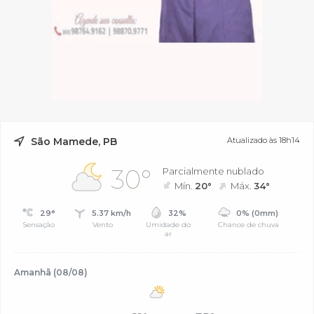
São Mamede, PB
Atualizado às 18h14
30°
Parcialmente nublado
Mín.
20°
Máx.
34°
29°
5.37 km/h
32%
0% (0mm)
Sensação
Vento
Umidade do
Chance de chuva
ar
Amanhã (08/08)