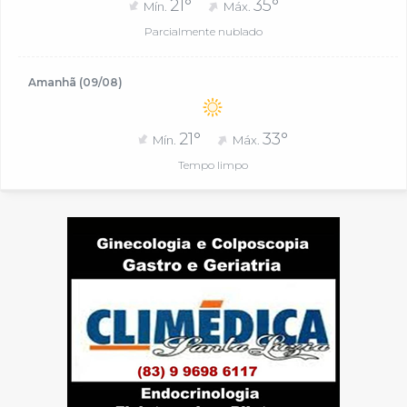
21°
35°
Mín.
Máx.
Parcialmente nublado
Amanhã (09/08)
21°
33°
Mín.
Máx.
Tempo limpo