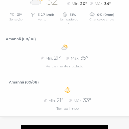
32°
Mín.
20°
Máx.
34°
31°
3.27 km/h
31%
0% (0mm)
Sensação
Vento
Umidade do
Chance de chuva
ar
Amanhã (08/08)
21°
35°
Mín.
Máx.
Parcialmente nublado
Amanhã (09/08)
21°
33°
Mín.
Máx.
Tempo limpo