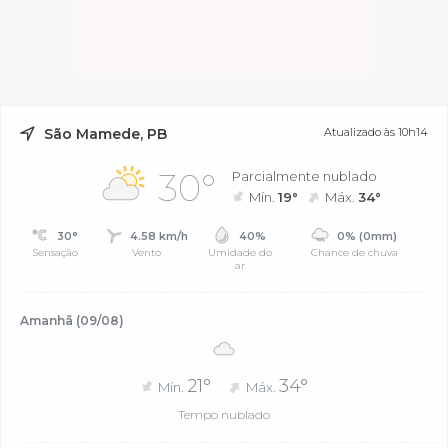
São Mamede, PB
Atualizado às 10h14
30°
Parcialmente nublado
Mín.
19°
Máx.
34°
30°
4.58 km/h
40%
0% (0mm)
Sensação
Vento
Umidade do
Chance de chuva
ar
Amanhã (09/08)
21°
34°
Mín.
Máx.
Tempo nublado