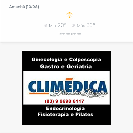
Amanhã (10/08)
20°
35°
Mín.
Máx.
Tempo limpo