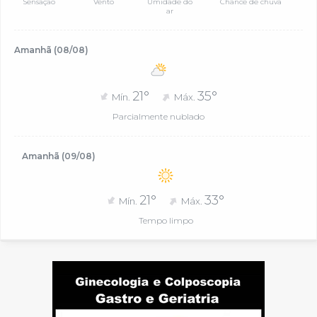
Sensação
Vento
Umidade do
Chance de chuva
ar
Amanhã (08/08)
21°
35°
Mín.
Máx.
Parcialmente nublado
Amanhã (09/08)
21°
33°
Mín.
Máx.
Tempo limpo