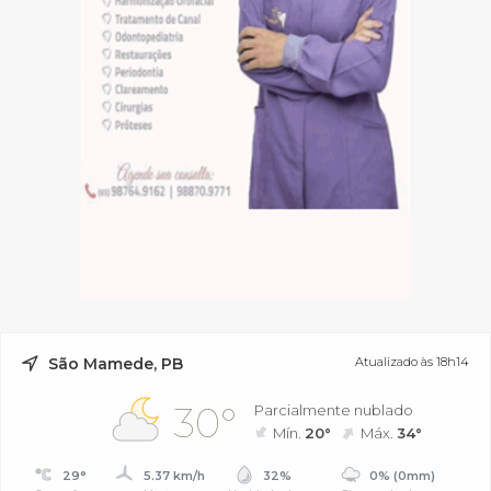
São Mamede, PB
Atualizado às 18h14
30°
Parcialmente nublado
Mín.
20°
Máx.
34°
29°
5.37 km/h
32%
0% (0mm)