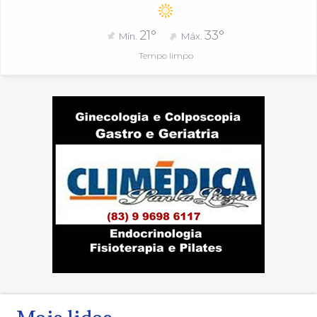
21°
33°
Mín.
Máx.
Tempo limpo