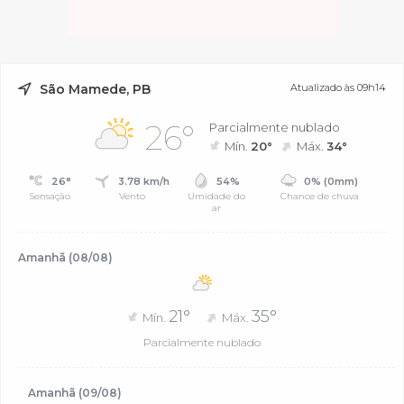
São Mamede, PB
Atualizado às 09h14
26°
Parcialmente nublado
Mín.
20°
Máx.
34°
26°
3.78 km/h
54%
0% (0mm)
Sensação
Vento
Umidade do
Chance de chuva
ar
Amanhã (08/08)
21°
35°
Mín.
Máx.
Parcialmente nublado
Amanhã (09/08)