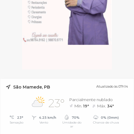
São Mamede, PB
Atualizado às 07h14
23°
Parcialmente nublado
Mín.
19°
Máx.
34°
23°
4.25 km/h
70%
0% (0mm)
Sensação
Vento
Umidade do
Chance de chuva
ar