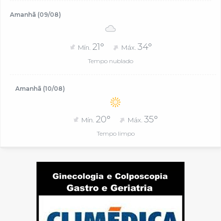
Amanhã (09/08)
21°
34°
Mín.
Máx.
Tempo nublado
Amanhã (10/08)
20°
35°
Mín.
Máx.
Tempo limpo