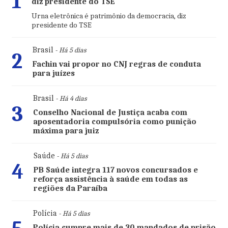
1
diz presidente do TSE
Urna eletrônica é patrimônio da democracia, diz
presidente do TSE
Brasil
- Há 5 dias
2
Fachin vai propor no CNJ regras de conduta
para juízes
Brasil
- Há 4 dias
3
Conselho Nacional de Justiça acaba com
aposentadoria compulsória como punição
máxima para juiz
Saúde
- Há 5 dias
4
PB Saúde integra 117 novos concursados e
reforça assistência à saúde em todas as
regiões da Paraíba
Polícia
- Há 5 dias
Polícia cumpre mais de 30 mandados de prisão