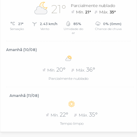
21°
Parcialmente nublado
Mín.
21°
Máx.
35°
21°
2.43 km/h
85%
0% (0mm)
Sensação
Vento
Umidade do
Chance de chuva
ar
Amanhã (10/08)
20°
36°
Mín.
Máx.
Parcialmente nublado
Amanhã (11/08)
22°
35°
Mín.
Máx.
Tempo limpo