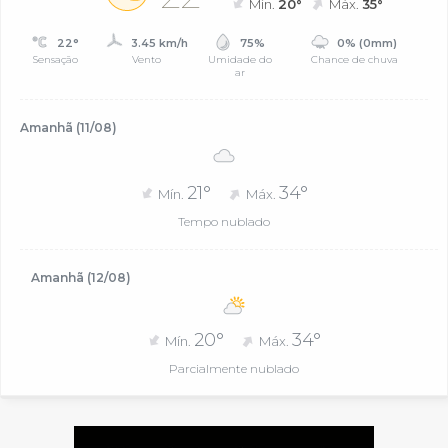
Mín.
20°
Máx.
35°
22°
3.45 km/h
75%
0% (0mm)
Sensação
Vento
Umidade do
Chance de chuva
ar
Amanhã (11/08)
21°
34°
Mín.
Máx.
Tempo nublado
Amanhã (12/08)
20°
34°
Mín.
Máx.
Parcialmente nublado