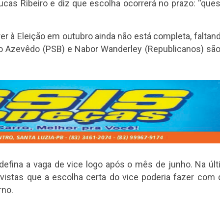
ucas Ribeiro e diz que escolha ocorrerá no prazo: “que
r à Eleição em outubro ainda não está completa, faltan
ão Azevêdo (PSB) e Nabor Wanderley (Republicanos) sã
efina a vaga de vice logo após o mês de junho. Na úl
evistas que a escolha certa do vice poderia fazer com
rno.