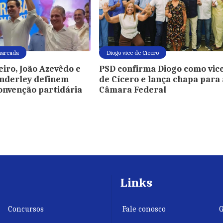
marcada
Diogo vice de Cicero
eiro, João Azevêdo e
PSD confirma Diogo como vic
nderley definem
de Cícero e lança chapa para 
convenção partidária
Câmara Federal
Links
Concursos
Fale conosco
G