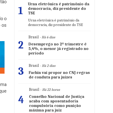
stão
Urna eletrônica é patrimônio da
1
democracia, diz presidente do
TSE
do o
Urna eletrônica é patrimônio da
democracia, diz presidente do TSE
o os
Brasil
- Há 6 dias
2
Desemprego no 2º trimestre é
5,4%, o menor já registrado no
período
Brasil
- Há 2 dias
3
Fachin vai propor no CNJ regras
de conduta para juízes
tima
Brasil
- Há 22 horas
 que
4
Conselho Nacional de Justiça
acaba com aposentadoria
compulsória como punição
máxima para juiz