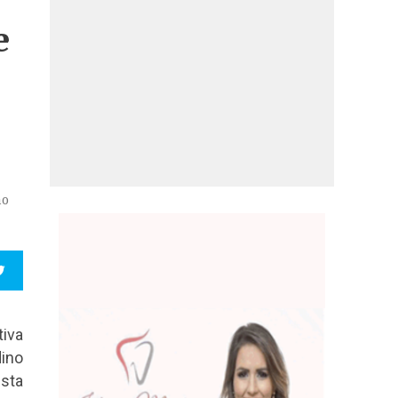
e
no
iva
ino
sta