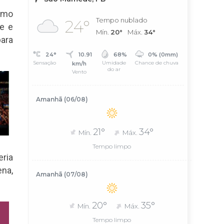
como
Tempo nublado
24°
de e
Mín.
20°
Máx.
34°
para
24°
10.91
68%
0% (0mm)
Sensação
Umidade
Chance de chuva
km/h
do ar
Vento
Amanhã (06/08)
21°
34°
Mín.
Máx.
Tempo limpo
ria
na,
Amanhã (07/08)
20°
35°
Mín.
Máx.
Tempo limpo