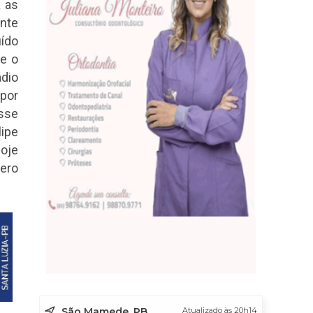
a as
nte
uído
de o
ádio
 por
sse
ipe
hoje
ero
São Mamede, PB
Atualizado às 20h14