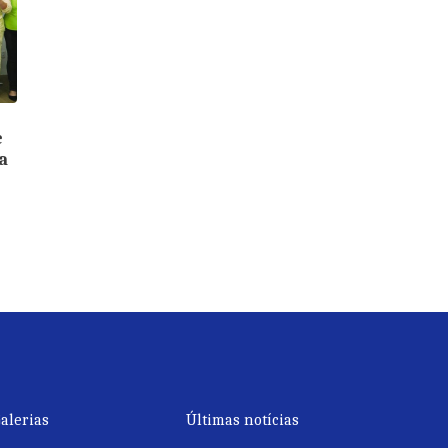
e
a
alerias
Últimas notícias