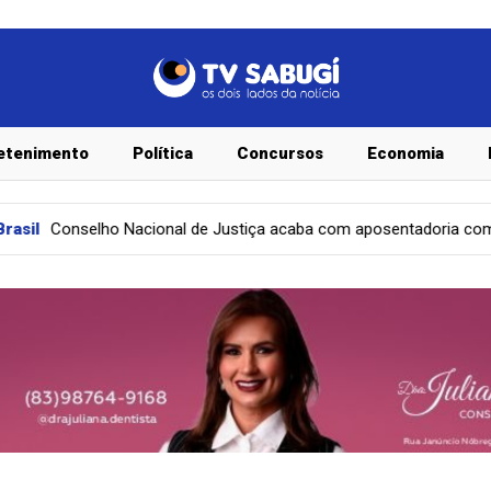
etenimento
Política
Concursos
Economia
 Justiça acaba com aposentadoria compulsória como punição máxim