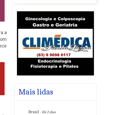
ra a
 com
lece
Mais lidas
Brasil
- Há 2 dias