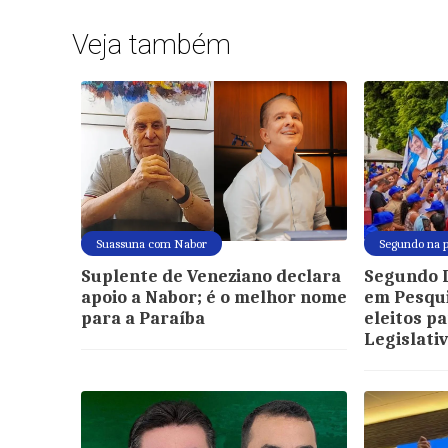
Veja também
Suassuna com Nabor
Segundo na p
Suplente de Veneziano declara
Segundo 
apoio a Nabor; é o melhor nome
em Pesqui
para a Paraíba
eleitos p
Legislati