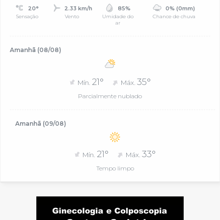
20°
2.33 km/h
85%
0% (0mm)
Sensação
Vento
Umidade do
Chance de chuva
ar
Amanhã (08/08)
21°
35°
Mín.
Máx.
Parcialmente nublado
Amanhã (09/08)
21°
33°
Mín.
Máx.
Tempo limpo