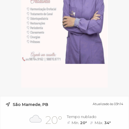
São Mamede, PB
Atualizado às 03h14
20°
Tempo nublado
Mín.
20°
Máx.
34°