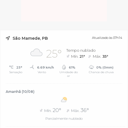
São Mamede, PB
Atualizado às 07h14
25°
Tempo nublado
Mín.
21°
Máx.
35°
25°
6.69 km/h
61%
0% (0mm)
Sensação
Vento
Umidade do
Chance de chuva
ar
Amanhã (10/08)
20°
36°
Mín.
Máx.
Parcialmente nublado