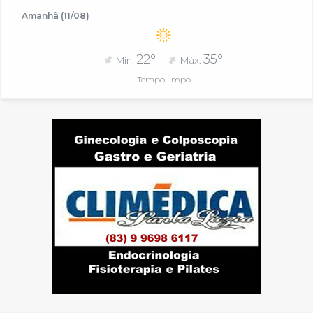
Amanhã (11/08)
22°
35°
Mín.
Máx.
Tempo limpo