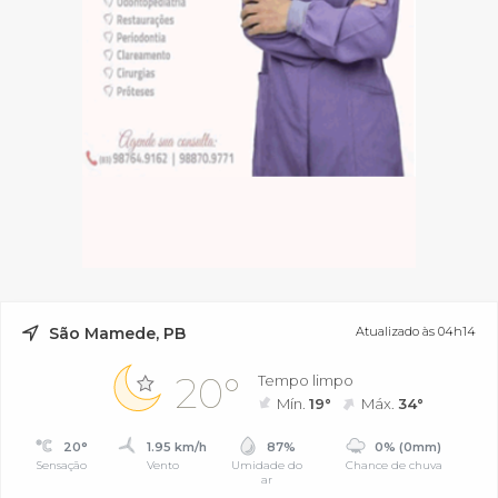
São Mamede, PB
Atualizado às 04h14
20°
Tempo limpo
Mín.
19°
Máx.
34°
20°
1.95 km/h
87%
0% (0mm)
Sensação
Vento
Umidade do
Chance de chuva
ar