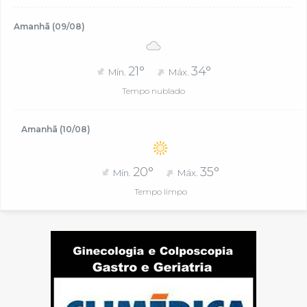
Amanhã (09/08)
21°
34°
Mín.
Máx.
Tempo nublado
Amanhã (10/08)
20°
35°
Mín.
Máx.
Tempo limpo