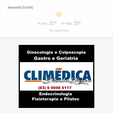
Amanhã (10/08)
20°
35°
Mín.
Máx.
Tempo limpo