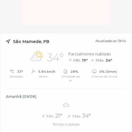
São Mamede, PB
Atualizado às 13h14
34°
Parcialmente nublado
Mín.
19°
Máx.
34°
33°
5.94 km/h
28%
0% (0mm)
Sensação
Vento
Umidade do
Chance de chuva
ar
Amanhã (09/08)
21°
34°
Mín.
Máx.
Tempo nublado