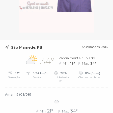
São Mamede, PB
Atualizado às 13h14
34°
Parcialmente nublado
Mín.
19°
Máx.
34°
33°
5.94 km/h
28%
0% (0mm)
Sensação
Vento
Umidade do
Chance de chuva
ar
Amanhã (09/08)
21°
34°
Mín.
Máx.