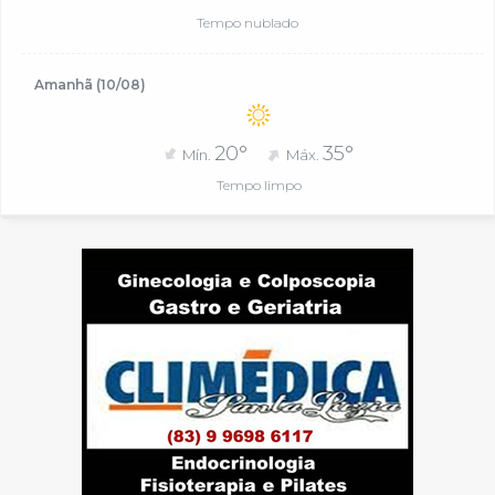
Tempo nublado
Amanhã (10/08)
20°
35°
Mín.
Máx.
Tempo limpo