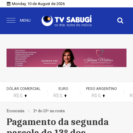
Monday, 10 de August de 2026
MENU
DÓLAR COMERCIAL
EURO
PESO ARGENTINO
R$ 0,
R$ 0,
R$ 0,
R
%
%
%
Economia
2ª do 13º na conta
Pagamento da segunda
parcela do 13º dos