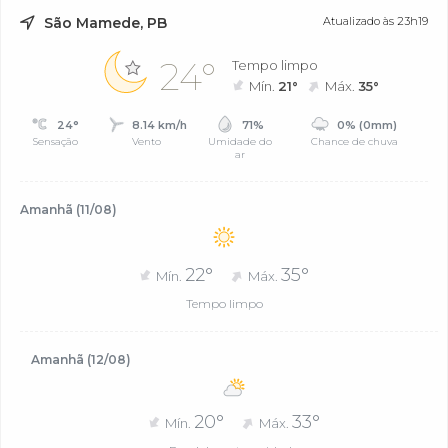
São Mamede, PB
Atualizado às 23h19
24°
Tempo limpo
Mín.
21°
Máx.
35°
24°
8.14 km/h
71%
0% (0mm)
Sensação
Vento
Umidade do
Chance de chuva
ar
Amanhã (11/08)
22°
35°
Mín.
Máx.
Tempo limpo
Amanhã (12/08)
20°
33°
Mín.
Máx.