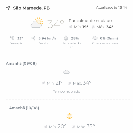
São Mamede, PB
Atualizado às 13h14
34°
Parcialmente nublado
Mín.
19°
Máx.
34°
33°
5.94 km/h
28%
0% (0mm)
Sensação
Vento
Umidade do
Chance de chuva
ar
Amanhã (09/08)
21°
34°
Mín.
Máx.
Tempo nublado
Amanhã (10/08)
20°
35°
Mín.
Máx.