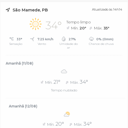
São Mamede, PB
Atualizado às 14h14
34°
Tempo limpo
Mín.
20°
Máx.
35°
33°
7.25 km/h
27%
0% (0mm)
Sensação
Vento
Umidade do
Chance de chuva
ar
Amanhã (11/08)
21°
34°
Mín.
Máx.
Tempo nublado
Amanhã (12/08)
20°
34°
Mín.
Máx.