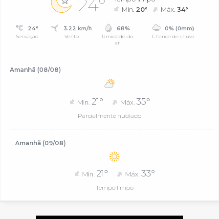
24°
Mín.
20°
Máx.
34°
24°
3.22 km/h
68%
0% (0mm)
Sensação
Vento
Umidade do
Chance de chuva
ar
Amanhã (08/08)
21°
35°
Mín.
Máx.
Parcialmente nublado
Amanhã (09/08)
21°
33°
Mín.
Máx.
Tempo limpo