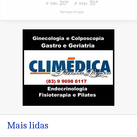
20°
35°
Mín.
Máx.
Tempo limpo
Mais lidas