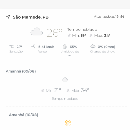
São Mamede, PB
Atualizado às 19h14
26°
Tempo nublado
Mín.
19°
Máx.
34°
27°
8.41 km/h
65%
0% (0mm)
Sensação
Vento
Umidade do
Chance de chuva
ar
Amanhã (09/08)
21°
34°
Mín.
Máx.
Tempo nublado
Amanhã (10/08)