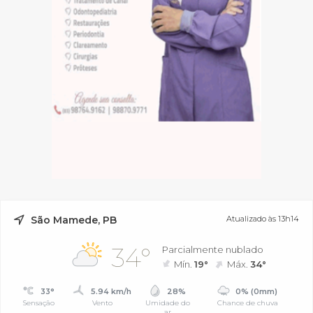
São Mamede, PB
Atualizado às 13h14
34°
Parcialmente nublado
Mín.
19°
Máx.
34°
33°
5.94 km/h
28%
0% (0mm)
Sensação
Vento
Umidade do
Chance de chuva
ar