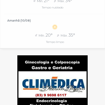
21°
34°
Mín.
Máx.
Tempo nublado
Amanhã (10/08)
20°
35°
Mín.
Máx.
Tempo limpo