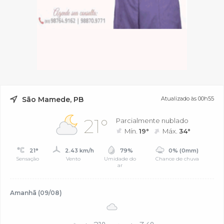
São Mamede, PB
Atualizado às 00h55
21°
Parcialmente nublado
Mín.
19°
Máx.
34°
21°
2.43 km/h
79%
0% (0mm)
Sensação
Vento
Umidade do
Chance de chuva
ar
Amanhã (09/08)