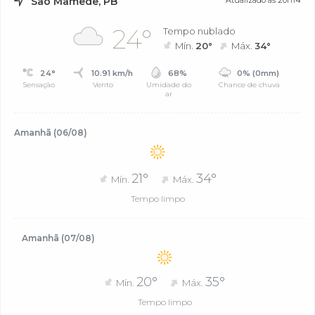
São Mamede, PB
Atualizado às 20h14
24°
Tempo nublado
Mín.
20°
Máx.
34°
24°
10.91 km/h
68%
0% (0mm)
Sensação
Vento
Umidade do
Chance de chuva
ar
Amanhã (06/08)
21°
34°
Mín.
Máx.
Tempo limpo
Amanhã (07/08)
20°
35°
Mín.
Máx.
Tempo limpo